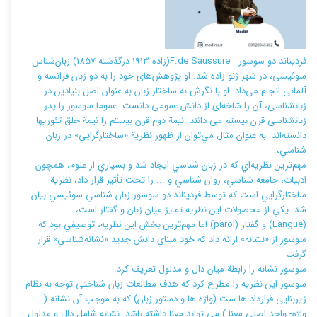
فردیناند دو سوسور F.de Saussure(زاده 1913 درگذشته 1857) زبان‌شناس
سوئیسی، در شهر ژنو زاده شد. او پژوهش‌های خود را به دو زبان فرانسه و
آلمانی انجام می‌‌داد. او با نگرش به ساختار زبان به عنوان اصل بنیادین در
زبانشناسی، آن را شاخه‌ای از دانش عمومی دانست. عموما سوسور را پدر
زبانشناسی قرن بیستم می دانند. نيمة دوم قرن بيستم را نيمة خلق تئوريها
دانسته‌اند. به عنوان مثال مي‌توان از ظهور نظرية «ساختارگرايي» در زبان
شناسي،.
مهم‌ترين نظريه‌اي كه در زبان شناسي ايجاد شد و بسياري از علوم، همچون
ادبيات، جامعه شناسي، روان شناسي و ... را تحت تأثير قرار داد، نظرية
ساختارگرايي است كه توسط فرديناند دو سوسور زبان شناسي سوئيسي بيان
شد. يكي از محصولات اين نظريه تمايز ميان زبان و گفتار است،
(Langue) و گفتار (parol) اما مهم‌ترين بخش اين نظريه، توصيفي بود كه
سوسور از «نشانه» ارائه داد كه خود مبناي دانش جديد «نشانه‌شناسي» قرار
گرفت
سوسور نشانه را رابطة ميان دال و مدلول تعريف كرد.
سوسور اين نظريه را مطرح کرد که هدف مطالعات زبان شناختی توجه به نظام
زيربنايی قرارداد ها ست (واژه ها و دستور زبان) که به موجب آن نشانه (
واژه- واحد اصلی معنا ) می تواند معنا داشته باشد. نشانه شامل دال و مدلول