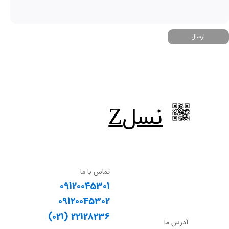
ارسال
​نسلZ
تماس با ما
09120045301
09120045302
​​​​​​​(021) 22128236
آدرس ما