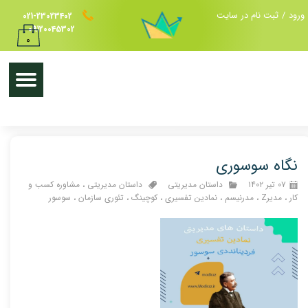
ورود
/
ثبت نام در سایت
021-23023402
حساب کاربری من
09120045302
۰
تغییر گذر واژه
سفارشات
خروج از حساب کاربری
نگاه سوسوری
۰۷ تیر ۱۴۰۲
داستان مدیریتی
داستان مدیریتی
،
مشاوره کسب و
کار
،
مدیرZ
،
مدرنیسم
،
نمادین تفسیری
،
کوچینگ
،
تئوری سازمان
،
سوسور