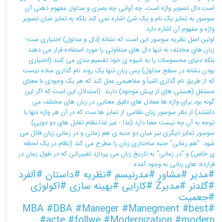
است.دال تصوير واژه است، چه آوايی چه بصری و مدلول مفهوم ذهنی آن.
سوسور به تمايز يک نام و يک شئ اشاره نمی کند بلکه به تمايز ميان تصوير
واژه و مفهوم آن اشاره دارد.
اولين اصل نظريه سوسور اين است که نشانه (دال و مدلول) اختياری ست؛
زبان های مختلف نه تنها دال های متفاوتی را مورد استفاده قرار می دهند
بلکه دنيای محسوسات را به شيوه ی خود تقسيم بندی می کنند (اختياری
بودن نشانه در سطح مدلول) پس زبان تنها يک روند نام گذاری ساده نيست
که از طريق نام گذاری اشيأ و مفاهيمی عمل کند که هر يک وجودی با معنای
مستقل (هستی های از پيش موجود) دارند. (استدلال اين است که اگر اين
گونه بود برای واژه ها معادل های دقيق معنايی در زبان های مختلف می
داشتند) از نظر سوسور زبان نظامی از تمايز ها ست که در آن هر واژه تنها با
توجه به آن چه نيست معنا دارد.(غذا - غير غذا،نظام تقابل های دو دويی).
سوسور تمايز ديگری نيز ميان دو جنبه ی هم زمانی و در زمانی زبان قائل می
شود. "هم زمانی" جنبه ساختاری زبان را مطرح می کند (نظام در يک لحظه
ی خاص) و "در زمانی" به تاريخ زبان می پردازد تغييراتی که در طول زمان در
قرارداد های زبانی به وجود آمده.
#مدیر #مشاور #مدرنیسم #نظریه #داستان #آلفرد
#گلدنر #مدیرZ #کارایی #بهینه سازی #اکولوژی
#جعمیت
#MBA #DBA #Maneger #Manegment #best
#acte #follwe #Modernization #modern