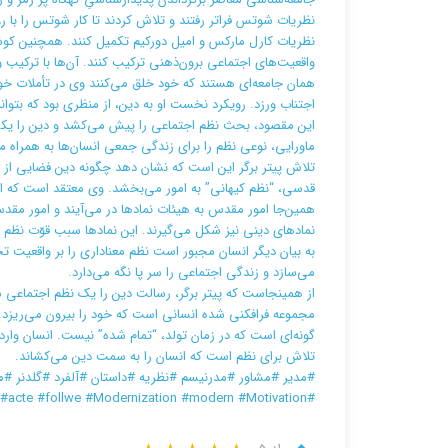
نظریات شوتس فراتر رفتند و تلاش کردند تا کار شوتس را با رو
نظریات کارل مارکس و امیل دورکیم تکمیل کنند. همچنین کوشید
واقعیت‌های اجتماعی برون‌ذهنی ترکیب کنند. آن‌ها با ترکیب
همان جامعه‌ای هستند که خود خلق می‌کنند وی در تأملات خود
اجتناب ورزد. رویکرد نخست او به دین، از منظری بود که بتوان
این مقصود، بحث نظم اجتماعی را پیش می‌کشد و دین را یکی از 
ماورایی، نوعی نظم را برای زندگی جمعی انسان‌ها به همراه م
تلاش پیتر برگر این است که نشان دهد چگونه دین فضایی از ق
قدسی، “نظم کیهانی” به امور می‌بخشد. وی معتقد است که اد
همین‌جا امور مقدس به هیئات نمادها در می‌آیند و امور مقد
نمادهای دینی نیز شکل می‌گیرند. این نمادها سبب قوّت نظم 
به بیان دیگر انسان مجبور است نظم معناداری را بر واقعیت ت
می‌سازد و زندگی اجتماعی را سر پا نگه می‌دارد.
از همینجاست که پیتر برگر، رسالت دین را یک نظم اجتماعی می
مجموعه فرافکنی شده انسانی است که خود را بیرون می‌ریزد.پ
گونه‌ای است که در زمان تولد، “تمام شده” نیست. انسان و
تلاش برای نظم است که انسان را به سمت دین می‌کشاند.
#مدیر #مشاور #مدرنیسم #نظریه #داستان #آلفرد #گلدنر #مدیرZ #کارایی #بهینه سازی #اکولوژی #جعمیت #
#MBA #DBA #Maneger #Manegment #best #acte #follwe #Modernization #modern #Motivation