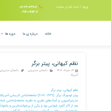
ورود
/
ثبت نام در سایت
021-23023402
09120045302
حساب کاربری من
تغییر گذر واژه
خانه
درباره ی ما
دوره ها
سفارشات
خروج از حساب
مشاوره مد
کاربری
مشاوره بازا
نظم کیهانی، پیتر برگر
هدف گذاری 
۰۳ خرداد ۱۴۰۲
داستان مدیریتی
داستان مدیریتی
آمریکا
مشاوره تبل
نظم کیهانی، پیتر برگر
پیتر لودویگ برگر (۱۹۲۹- ۲۰۱۷) جامعه
بعد از آثار آلفرد شوتس بود و یکی از پرخواننده‌ترین و بانفو
جامعه‌شناسی معاصر برگرداندن پدیدارشناسیِ گهگاه پر رمز و ر