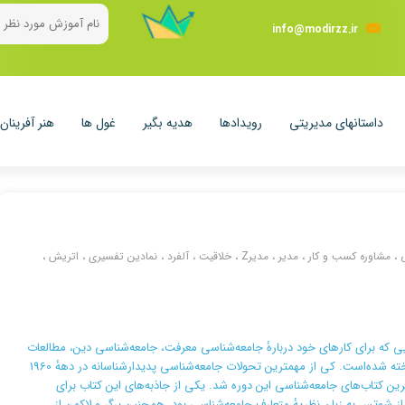
info@modirzz.ir
داستانهای مدیریتی
رویدادها
هدیه بگیر
غول ها
هنر آفرینان 
یریت
رمالی و مالیاتی
و برنامه ریزی عملیاتی
،
مشاوره کسب و کار
،
مدیر
،
مدیرZ
،
خلاقیت
،
آلفرد
،
نمادین تفسیری
،
اتریش
،
یغاتی و رسانه ای
‌شناس اتریشی‌-آمریکایی که برای کارهای خود دربارهٔ جامعه‌شناسی معرفت، جامعه‌شناسی دین، مطالعات
مدرنیزاسیون، و کمک‌های نظری به نظریه جامعه‌شناختی شناخته شده‌است. کی از مهمترین تحولات جامعه‌شناسی پدیدارشناسانه در دههٔ 1960
ذترین کتاب‌های جامعه‌شناسی این دوره شد. یکی از جاذبه‌های این کتاب برای
از شوتس به زبان نظریهٔ متعارف جامعه‌شناسی بود. همچنین برگر و لاکمن از