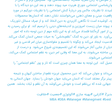
ان‌شناسی اجتماعی جورج هربرت مید پیوند دهند و بعد این دو دیدگاه را با
ند تا نظریات ماکس وبر دربارهٔ کنش اجتماعی را با نظریات دورکیم در مورد
 واقعیت عینی و معنای ذهنی می‌خواستند نشان دهند که انسان‌ها محصولات
، کوشیده است تا نگاهی کاربردی به دین اتخاذ کند و از صِرف مسائل تئوریک
د پیوند میان زیست امروزین و اندیشه‌های دینی را ترسیم کند. او برای رسیدن به
امور گره‌گشا قلمداد می‌کند.او به این نکته مهم از دین توجه داده که امور
ی‌آورد. به باور او،‌ دین به کمک “نظم‌بخشی” به حیات جمعی انسان کمک می‌کند.
دسیت ایجاد می‌کند و چگونه با تقسیم و مقوله‌سازی میان امر قدسی و غیر
یان از جایی آغاز می‌شوند که این تقسیم‌بندی شروع می‌شود. و درست از
س ساخته می‌شوند، به این معنا که وقتی امر دین، به نظم اجتماعی کمک می‌کند،
اجتماعی می‌شوند.
حمیل کند. این توجه به معنا همان چیزی است که تار و پور “نظم اجتماعی” را
‌داند و عنوان می‌کند که: دین محصول غریزه نظم‌دار ساختن کیهان و نتیجه
یتر برگر معتقد است که انسان می‌باید جهان خودش را بسازد. جهان انسانی به
ارد جهانی شده که بی‌نظم است و خودش می‌کوشد به آن نظم و ثبات بخشد. همین
خلاقیت