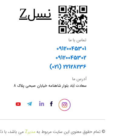
​نسلZ
تماس با ما
09120045301
09120045302
​​​​​​​(021) 22128236
آدرس ما
سعادت آباد بلوار شاهنامه خیابان صبحی پلاک 8
© تمام حقوق معنوی این سایت مربوط به
مدیر
Z
می باشد، با ذک