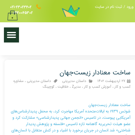
ورود
/
ثبت نام در سایت
021-23023402
حساب کاربری من
09120045302
۰
تغییر گذر واژه
سفارشات
خروج از حساب کاربری
ساخت معنادار زیست‌جهان
۲۷ اردیبهشت ۱۴۰۲
داستان مدیریتی
داستان مدیریتی
،
مشاوره
کسب و کار
،
آموزش کسب و کار
،
مدیرZ
،
خلاقیت
،
کوچینگ
ساخت معنادار زیست‌جهان
شوتس 1939 به ایالات‌متحده آمریکا مهاجرت کرد، به محفل پدیدارشناس‌های
آمریکایی پیوست، در تاسیس «انجمن جهانی پدیدارشناسی» مشارکت کرد و
عضو هیئت تحریریه گاهنامه تازه تاسیس «فلسفه و پژوهش پدیدار
شناختی» شد.انسان در جریان برخورد با اشیاء و در کنش متقابل با انسان‌های