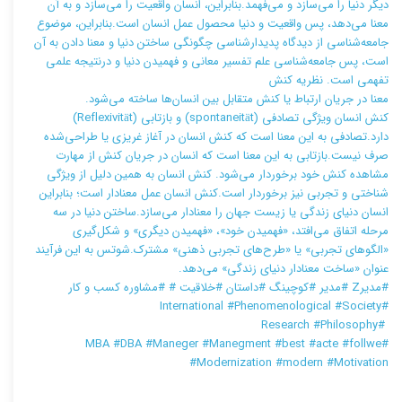
دیگر دنیا را می‌سازد و می‌فهمد.بنابراین، انسان واقعیت را می‌سازد و به آن
معنا می‌دهد، پس واقعیت و دنیا محصول عمل انسان است.بنابراین، موضوع
جامعه‌شناسی از دیدگاه پدیدارشناسی چگونگی ساختن دنیا و معنا دادن به آن
است، پس جامعه‌شناسی علم تفسیر معانی و فهمیدن دنیا و درنتیجه علمی
تفهمی است. نظریه کنش
معنا در جریان ارتباط یا کنش متقابل بین انسان‌ها ساخته می‌شود.
کنش انسان ویژگی تصادفی (spontaneität) و بازتابی (Reflexivität)
دارد.تصادفی به این معنا است که کنش انسان در آغاز غریزی یا طراحی‌شده
صرف نیست.بازتابی به این معنا است که انسان در جریان کنش از مهارت
مشاهده کنش خود برخوردار می‌شود. کنش انسان به همین دلیل از ویژگی
شناختی و تجربی نیز برخوردار است.کنش انسان عمل معنادار است؛ بنابراین
انسان دنیای زندگی یا زیست جهان را معنادار می‌سازد.ساختن دنیا در سه
مرحله اتفاق می‌افتد، «فهمیدن خود»، «فهمیدن دیگری» و شکل‌گیری
«الگوهای تجربی» یا «طرح‌های تجربی ذهنی» مشترک.شوتس به این فرآیند
عنوان «ساخت معنادار دنیای زندگی» می‌دهد.
#مدیرZ #مدیر #کوچینگ #داستان #خلاقیت # #مشاوره کسب و کار
#International #Phenomenological #Society
#Research #Philosophy
#MBA #DBA #Maneger #Manegment #best #acte #follwe
#Modernization #modern #Motivation