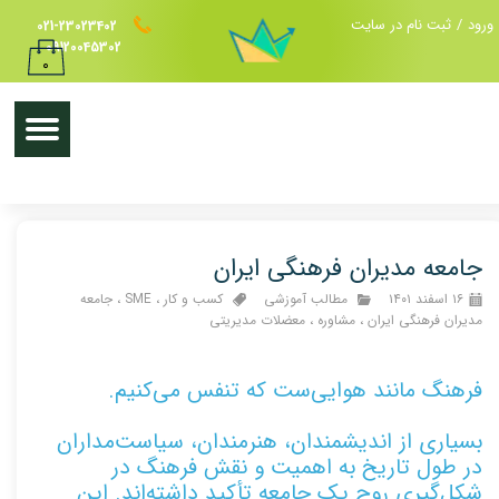
ورود
/
ثبت نام در سایت
021-23023402
حساب کاربری من
09120045302
۰
تغییر گذر واژه
سفارشات
خروج از حساب کاربری
جامعه مدیران فرهنگی ایران
۱۶ اسفند ۱۴۰۱
مطالب آموزشی
کسب و کار
،
SME
،
جامعه
مدیران فرهنگی ایران
،
مشاوره
،
معضلات مدیریتی
فرهنگ مانند هوایی‌ست که تنفس می‌کنیم.
بسیاری از اندیشمندان، هنرمندان، سیاست‌مداران
در طول تاریخ به اهمیت و نقش فرهنگ در
شکل‌گیری روح یک جامعه تأکید داشته‌اند. این