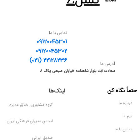
​نسلZ
تماس با ما
09120045301
09120045302
​​​​​​​(021) 22128236
آدرس ما
سعادت آباد بلوار شاهنامه خیابان صبحی پلاک 8
​حتماً نگاه کن
لینک‌ها
درباره ما
گروه مشاورین خلاق مدیرz
تیم ما
انجمن مدیران فرهنگی ایران
تماس با ما
صدیق ایرانی