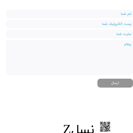
ارسال
​نسلZ