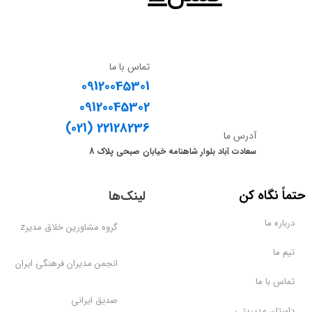
تماس با ما
09120045301
09120045302
​​​​​​​(021) 22128236
آدرس ما
سعادت آباد بلوار شاهنامه خیابان صبحی پلاک 8
​حتماً نگاه کن
لینک‌ها
درباره ما
گروه مشاورین خلاق مدیرz
تیم ما
انجمن مدیران فرهنگی ایران
تماس با ما
صدیق ایرانی
داستان مدیریتی