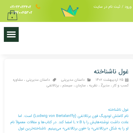
ورود
/
ثبت نام در سایت
021-23023402
حساب کاربری من
09120045302
۰
تغییر گذر واژه
سفارشات
خروج از حساب کاربری
غول ناشناخته
۲۵ اردیبهشت ۱۴۰۲
داستان مدیریتی
داستان مدیریتی
،
مشاوره
کسب و کار
،
مدیرZ
،
نظریه
،
سازمان
،
سیستم
،
برتالانفی
غول ناشناخته
نام کاملش‌ لودویگ فون برتالانفی (Ludwig von Bertalanffy) است. اما
عادت داشت نوشته‌هایش را با L.v.B امضا کند. در کتاب‌ها و مقالات معمولاً نام
او را به شکل «برتالانفی» یا «فون برتالانفی» می‌بینیم. ناشناخته‌ترین غول