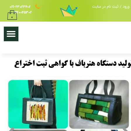
ورود
/
ثبت نام در سایت
021-23023402
حساب کاربری من
09120045302
۰
تغییر گذر واژه
سفارشات
خروج از حساب کاربری
ولید دستگاه هنرباف با گواهی ثبت اختراع