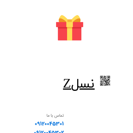
​نسلZ
تماس با ما
09120045301
09120045302