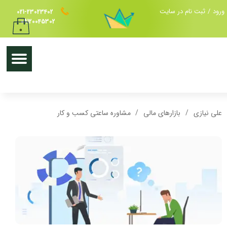
ورود
/
ثبت نام در سایت
021-23023402
حساب کاربری من
09120045302
۰
تغییر گذر واژه
سفارشات
خروج از حساب کاربری
علی نیازی
بازارهای مالی
مشاوره ساعتی کسب و کار